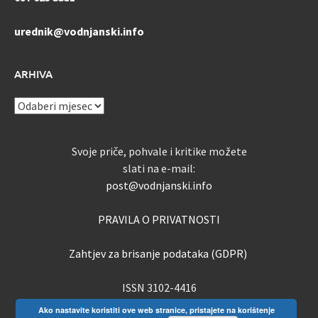
urednik@vodnjanski.info
ARHIVA
ARHIVA
Svoje priče, pohvale i kritike možete
slati na e-mail:
post@vodnjanski.info
PRAVILA O PRIVATNOSTI
Zahtjev za brisanje podataka (GDPR)
ISSN 3102-4416
Ako nastavite koristiti ove web stranice, pristajete na korištenje