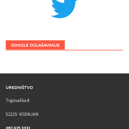
GOOGLE OGLAŠAVANJE
UREDNIŠTVO
Trgovačka 8
52215 VODNJAN
097 625 3331