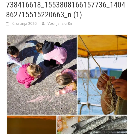
738416618_1553808166157736_1404
862715515220663_n (1)
6. srpnja 2026.
Vodnjanski Đir