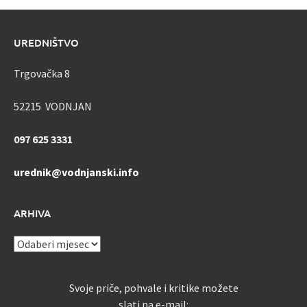
UREDNIŠTVO
Trgovačka 8
52215 VODNJAN
097 625 3331
urednik@vodnjanski.info
ARHIVA
ARHIVA
Svoje priče, pohvale i kritike možete
slati na e-mail: