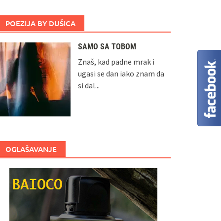
POEZIJA BY DUŠICA
SAMO SA TOBOM
Znaš, kad padne mrak i
ugasi se dan iako znam da
si dal...
OGLAŠAVANJE