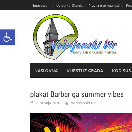
Skoči
Impressum
Uvjeti korištenja
Pravila o privatnosti
Pod
do
sadržaja
Open toolbar
NASLOVNA
VIJESTI IZ GRADA
KOD SUS
plakat Barbariga summer vibes
6. srpnja 2026.
Vodnjanski Đir