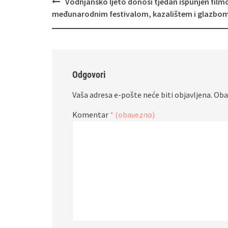
Navigacija
Vodnjansko ljeto donosi tjedan ispunjen fil
objava
međunarodnim festivalom, kazalištem i glazbo
Odgovori
Vaša adresa e-pošte neće biti objavljena.
Oba
Komentar
* (obavezno)