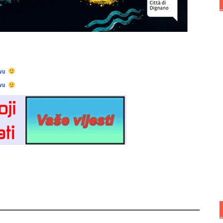
vu
vu