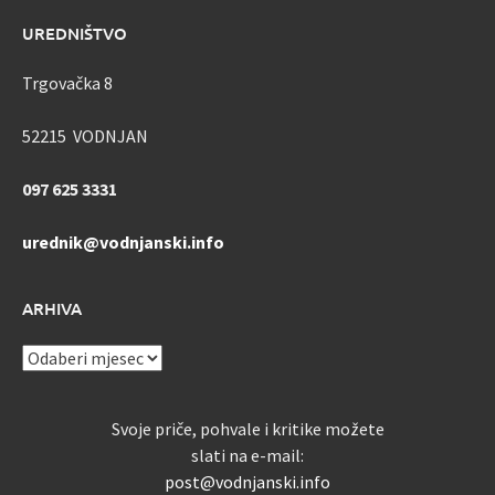
UREDNIŠTVO
Trgovačka 8
52215 VODNJAN
097 625 3331
urednik@vodnjanski.info
ARHIVA
ARHIVA
Svoje priče, pohvale i kritike možete
slati na e-mail:
post@vodnjanski.info