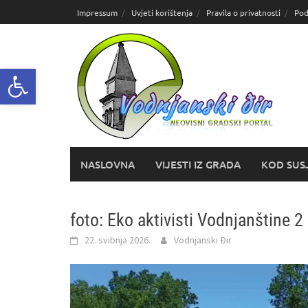
Skoči
Impressum
Uvjeti korištenja
Pravila o privatnosti
Pod
do
sadržaja
Open toolbar
NASLOVNA
VIJESTI IZ GRADA
KOD SUS
foto: Eko aktivisti Vodnjanštine 2
22. svibnja 2026.
Vodnjanski Đir