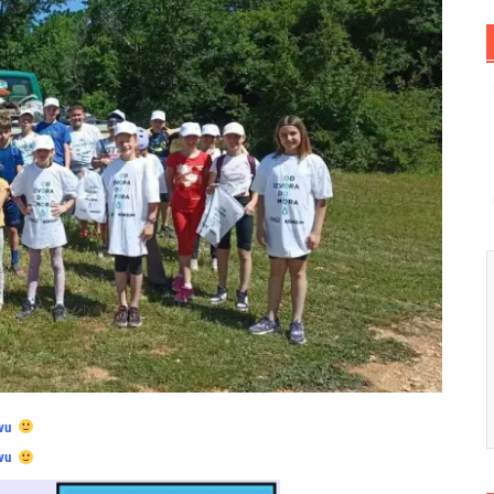
vu
vu