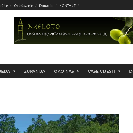
ržite
Oglašavanje
Donacije
KONTAKT
JEDA
ŽUPANIJA
OKO NAS
VAŠE VIJESTI
D