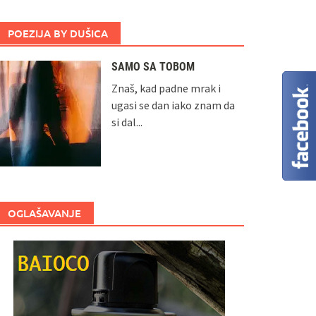
POEZIJA BY DUŠICA
SAMO SA TOBOM
Znaš, kad padne mrak i
ugasi se dan iako znam da
si dal...
OGLAŠAVANJE