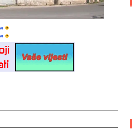
vu
vu