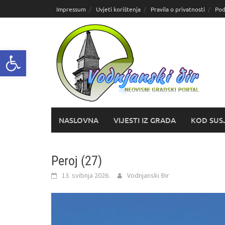
Skoči
Impressum
Uvjeti korištenja
Pravila o privatnosti
Pod
do
sadržaja
Open toolbar
NASLOVNA
VIJESTI IZ GRADA
KOD SUS
Peroj (27)
13. svibnja 2026.
Vodnjanski Đir