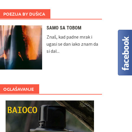
POEZIJA BY DUŠICA
SAMO SA TOBOM
Znaš, kad padne mrak i
ugasi se dan iako znam da
si dal...
OGLAŠAVANJE