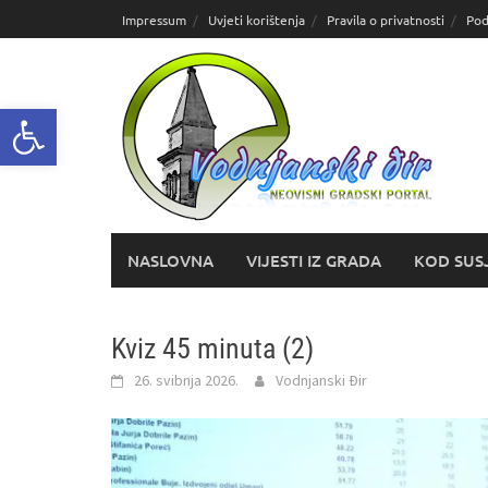
Skoči
Impressum
Uvjeti korištenja
Pravila o privatnosti
Pod
do
sadržaja
Open toolbar
NASLOVNA
VIJESTI IZ GRADA
KOD SUS
Kviz 45 minuta (2)
26. svibnja 2026.
Vodnjanski Đir