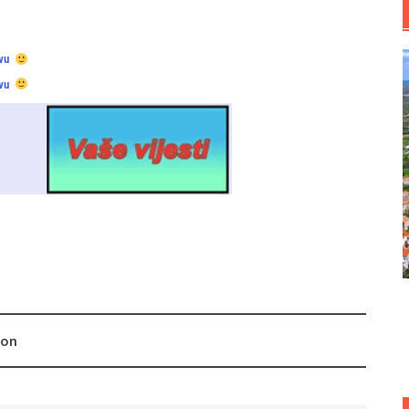
vu
vu
ron