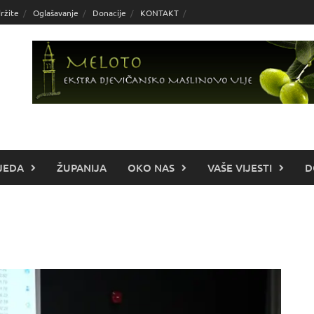
ržite
Oglašavanje
Donacije
KONTAKT
JEDA
ŽUPANIJA
OKO NAS
VAŠE VIJESTI
D