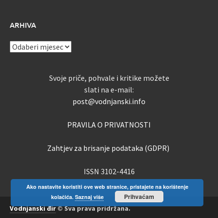
ARHIVA
ARHIVA
Svoje priče, pohvale i kritike možete
slati na e-mail:
post@vodnjanski.info
PRAVILA O PRIVATNOSTI
Zahtjev za brisanje podataka (GDPR)
ISSN 3102-4416
Ako nastavite koristiti ove web stranice, pristajete na korištenje
Prihvaćam
kolačića.
Saznaj više
Vodnjanski đir
© Sva prava pridržana.