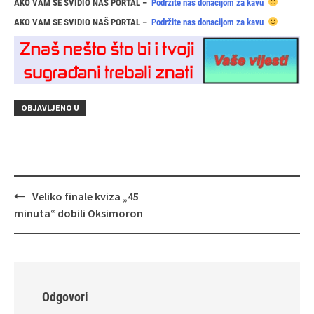
AKO VAM SE SVIDIO NAŠ PORTAL –
Podržite nas donacijom za kavu
AKO VAM SE SVIDIO NAŠ PORTAL –
Podržite nas donacijom za kavu
OBJAVLJENO U
Navigacija
Veliko finale kviza „45
objava
minuta“ dobili Oksimoron
Odgovori