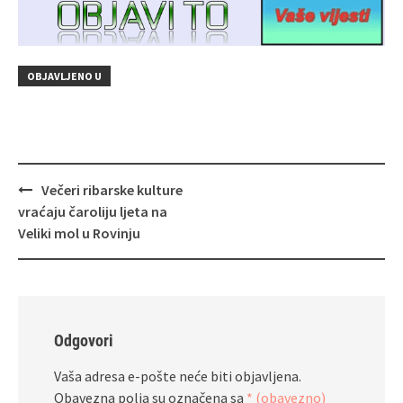
OBJAVLJENO U
Navigacija
Večeri ribarske kulture
objava
vraćaju čaroliju ljeta na
Veliki mol u Rovinju
Odgovori
Vaša adresa e-pošte neće biti objavljena.
Obavezna polja su označena sa
* (obavezno)