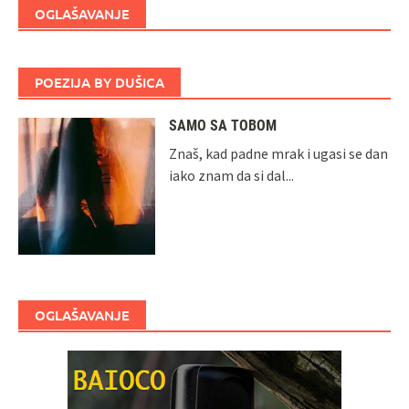
OGLAŠAVANJE
POEZIJA BY DUŠICA
SAMO SA TOBOM
Znaš, kad padne mrak i ugasi se dan
iako znam da si dal...
OGLAŠAVANJE