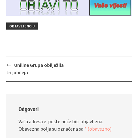
OBJAVLJENO U
Navigacija
Uniline Grupa obilježila
objava
tri jubileja
Odgovori
Vaša adresa e-pošte neće biti objavljena.
Obavezna polja su označena sa
* (obavezno)