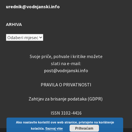
urednik@vodnjanski.info
ARHIVA
ARHIVA
Svoje priče, pohvale i kritike možete
slati na e-mail:
post@vodnjanski.info
PRAVILA O PRIVATNOSTI
Zahtjev za brisanje podataka (GDPR)
ISSN 3102-4416
Ako nastavite koristiti ove web stranice, pristajete na korištenje
Prihvaćam
kolačića.
Saznaj više