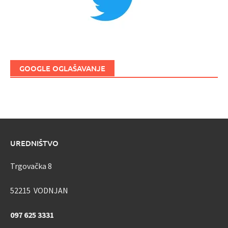
GOOGLE OGLAŠAVANJE
UREDNIŠTVO
Trgovačka 8
52215 VODNJAN
097 625 3331