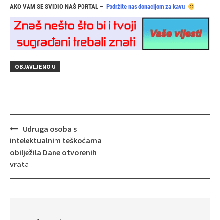
AKO VAM SE SVIDIO NAŠ PORTAL –
Podržite nas donacijom za kavu
OBJAVLJENO U
Navigacija
Udruga osoba s
objava
intelektualnim teškoćama
obilježila Dane otvorenih
vrata