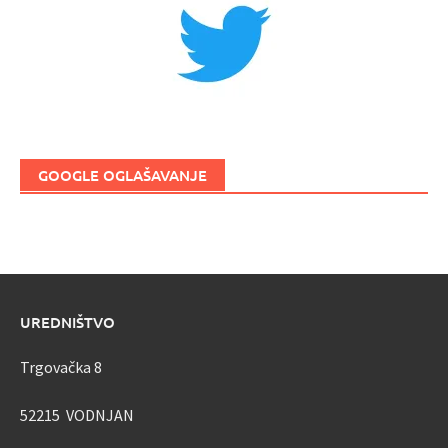
GOOGLE OGLAŠAVANJE
UREDNIŠTVO
Trgovačka 8
52215 VODNJAN