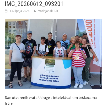
IMG_20260612_093201
14. lipnja 2026.
Vodnjanski Đir
Dan otvorenih vrata Udruge s intelektualnim teškoćama
Istre