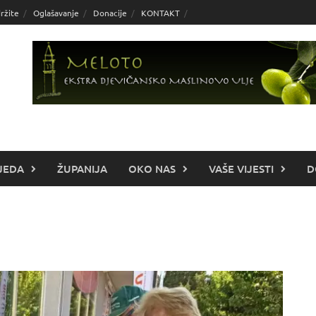
ržite
Oglašavanje
Donacije
KONTAKT
JEDA
ŽUPANIJA
OKO NAS
VAŠE VIJESTI
D