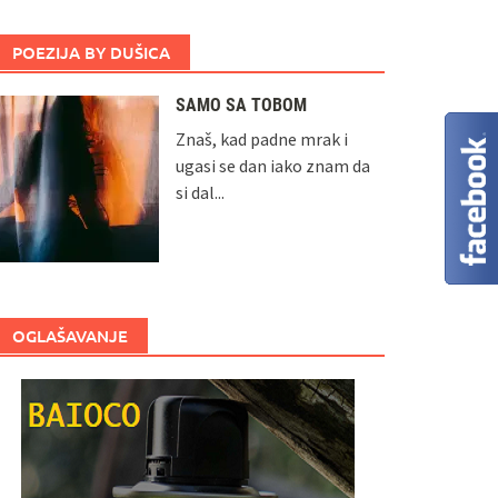
POEZIJA BY DUŠICA
SAMO SA TOBOM
Znaš, kad padne mrak i
ugasi se dan iako znam da
si dal...
OGLAŠAVANJE