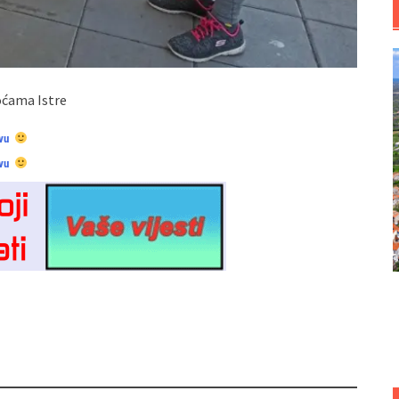
oćama Istre
vu
vu