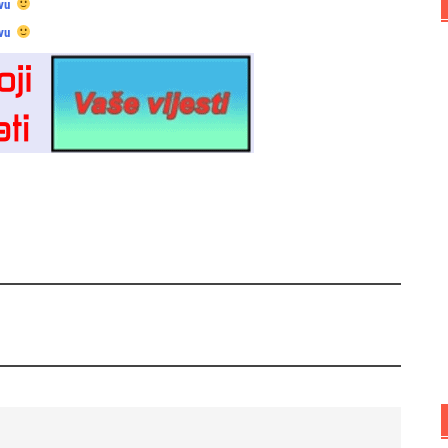
vu
vu