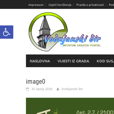
Skoči
Impressum
Uvjeti korištenja
Pravila o privatnosti
Pod
do
sadržaja
Open toolbar
NASLOVNA
VIJESTI IZ GRADA
KOD SUS
image0
30. lipnja 2026.
Vodnjanski Đir