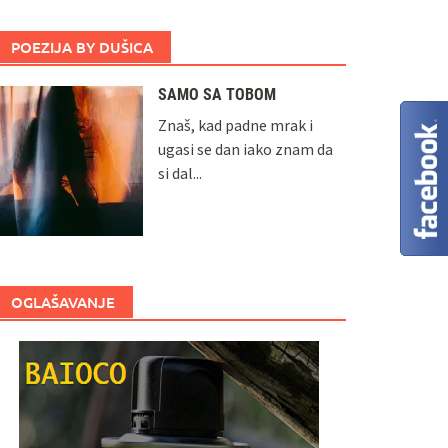
POEZIJA BY DUŠICA
SAMO SA TOBOM
Znaš, kad padne mrak i
ugasi se dan iako znam da
si dal...
OGLAŠAVANJE