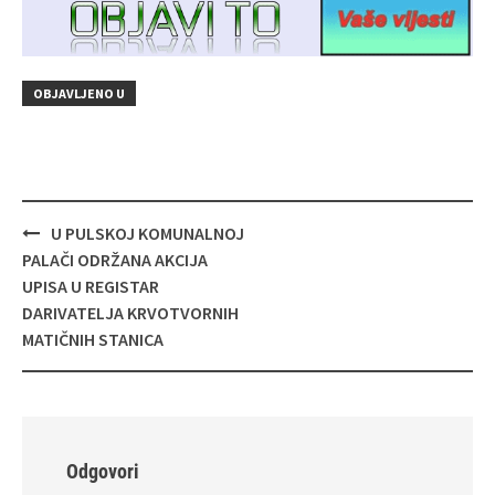
OBJAVLJENO U
Navigacija
U PULSKOJ KOMUNALNOJ
objava
PALAČI ODRŽANA AKCIJA
UPISA U REGISTAR
DARIVATELJA KRVOTVORNIH
MATIČNIH STANICA
Odgovori