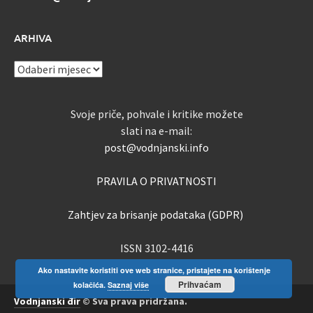
ARHIVA
ARHIVA
Svoje priče, pohvale i kritike možete
slati na e-mail:
post@vodnjanski.info
PRAVILA O PRIVATNOSTI
Zahtjev za brisanje podataka (GDPR)
ISSN 3102-4416
Ako nastavite koristiti ove web stranice, pristajete na korištenje
Prihvaćam
kolačića.
Saznaj više
Vodnjanski đir
© Sva prava pridržana.