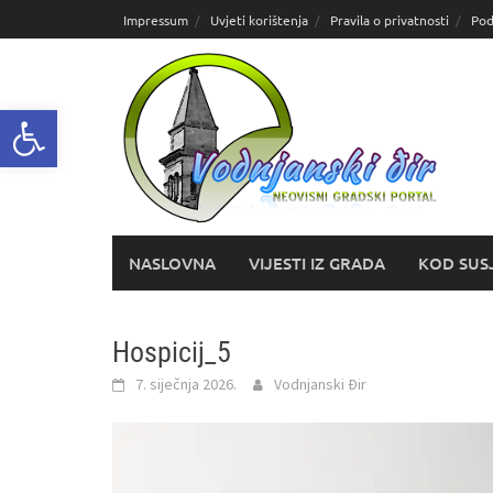
Skoči
Impressum
Uvjeti korištenja
Pravila o privatnosti
Pod
do
sadržaja
Open toolbar
NASLOVNA
VIJESTI IZ GRADA
KOD SUS
Hospicij_5
7. siječnja 2026.
Vodnjanski Đir