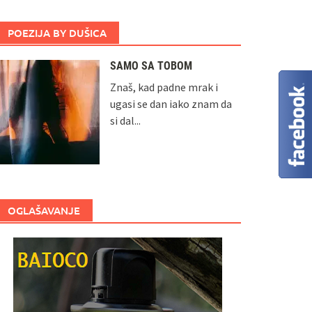
POEZIJA BY DUŠICA
SAMO SA TOBOM
Znaš, kad padne mrak i
ugasi se dan iako znam da
si dal...
OGLAŠAVANJE