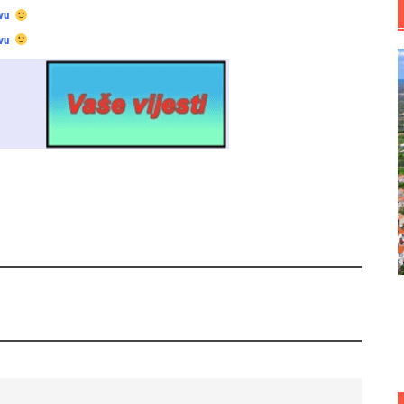
vu
vu