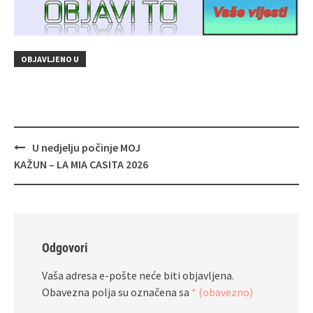
OBJAVLJENO U
Navigacija
U nedjelju počinje MOJ
objava
KAŽUN – LA MIA CASITA 2026
Odgovori
Vaša adresa e-pošte neće biti objavljena.
Obavezna polja su označena sa
* (obavezno)