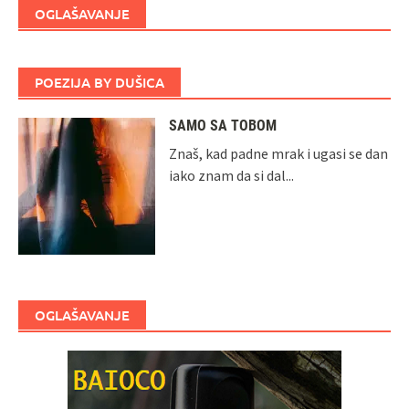
OGLAŠAVANJE
POEZIJA BY DUŠICA
SAMO SA TOBOM
Znaš, kad padne mrak i ugasi se dan
iako znam da si dal...
OGLAŠAVANJE