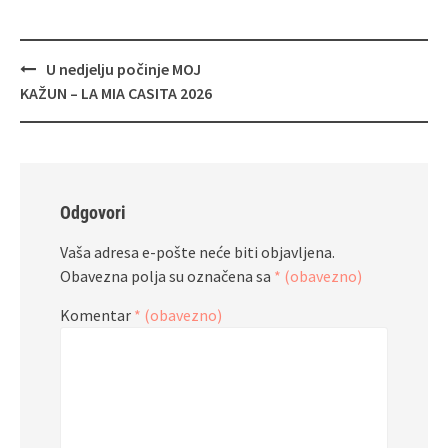
Navigacija
U nedjelju počinje MOJ
objava
KAŽUN – LA MIA CASITA 2026
Odgovori
Vaša adresa e-pošte neće biti objavljena.
Obavezna polja su označena sa
* (obavezno)
Komentar
* (obavezno)