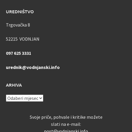
UREDNIŠTVO
Trgovačka 8
52215 VODNJAN
097 625 3331
urednik@vodnjanski.info
ARHIVA
ARHIVA
Svoje priče, pohvale i kritike možete
slati na e-mail:
post@vodnjanski.info