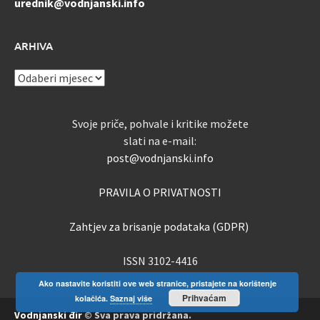
urednik@vodnjanski.info
ARHIVA
ARHIVA
Svoje priče, pohvale i kritike možete
slati na e-mail:
post@vodnjanski.info
PRAVILA O PRIVATNOSTI
Zahtjev za brisanje podataka (GDPR)
ISSN 3102-4416
Ako nastavite koristiti ove web stranice, pristajete na korištenje
Prihvaćam
kolačića.
Saznaj više
Vodnjanski đir
© Sva prava pridržana.