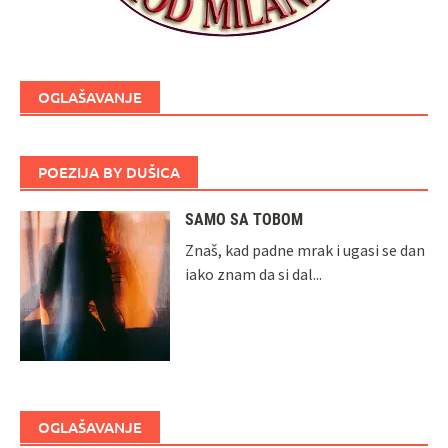
OGLAŠAVANJE
POEZIJA BY DUŠICA
SAMO SA TOBOM
Znaš, kad padne mrak i ugasi se dan
iako znam da si dal...
OGLAŠAVANJE