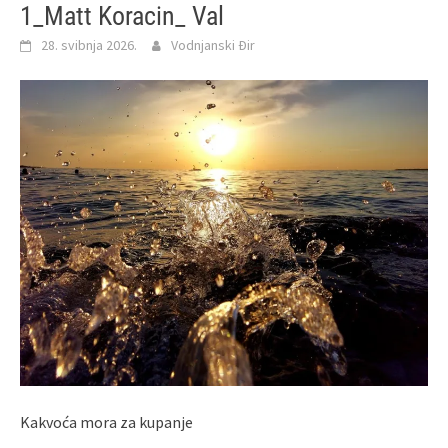
1_Matt Koracin_ Val
28. svibnja 2026.
Vodnjanski Đir
Kakvoća mora za kupanje