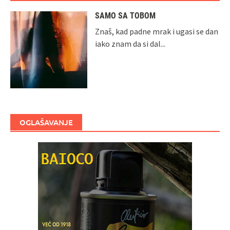
SAMO SA TOBOM
Znaš, kad padne mrak i ugasi se dan
iako znam da si dal...
OGLAŠAVANJE