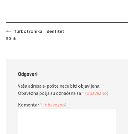
Navigacija
Turbotronika i identitet
objava
90‑ih
Odgovori
Vaša adresa e-pošte neće biti objavljena.
Obavezna polja su označena sa
* (obavezno)
Komentar
* (obavezno)