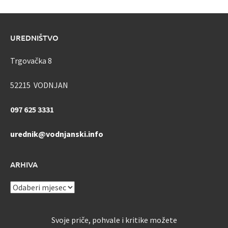
UREDNIŠTVO
Trgovačka 8
52215 VODNJAN
097 625 3331
urednik@vodnjanski.info
ARHIVA
ARHIVA
Svoje priče, pohvale i kritike možete