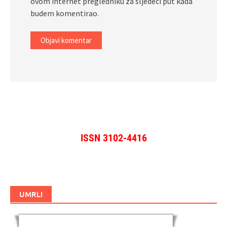
ovom internet pregledniku za sljedeći put kada
budem komentirao.
ISSN 3102-4416
UMRLI