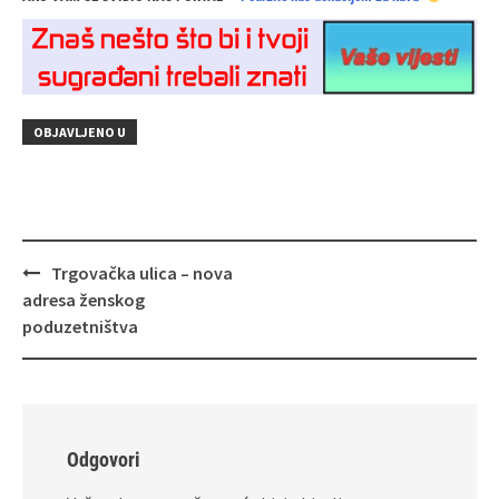
OBJAVLJENO U
Navigacija
Trgovačka ulica – nova
objava
adresa ženskog
poduzetništva
Odgovori