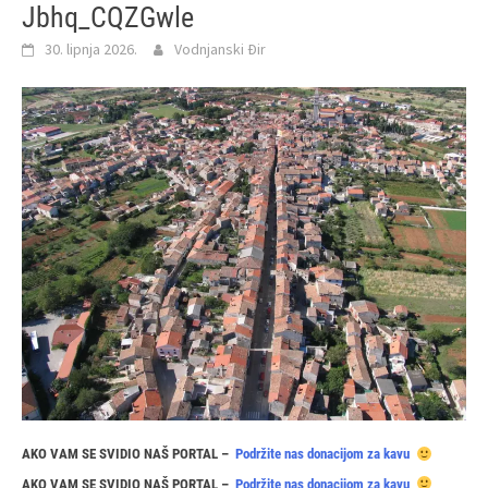
Jbhq_CQZGwle
30. lipnja 2026.
Vodnjanski Đir
AKO VAM SE SVIDIO NAŠ PORTAL –
Podržite nas donacijom za kavu
AKO VAM SE SVIDIO NAŠ PORTAL –
Podržite nas donacijom za kavu