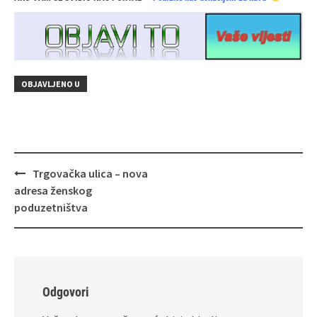
OBJAVLJENO U
Navigacija
Trgovačka ulica – nova
objava
adresa ženskog
poduzetništva
Odgovori