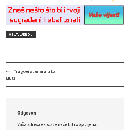
OBJAVLJENO U
Navigacija
Tragovi stanara u La
objava
Musi
Odgovori
Vaša adresa e-pošte neće biti objavljena.