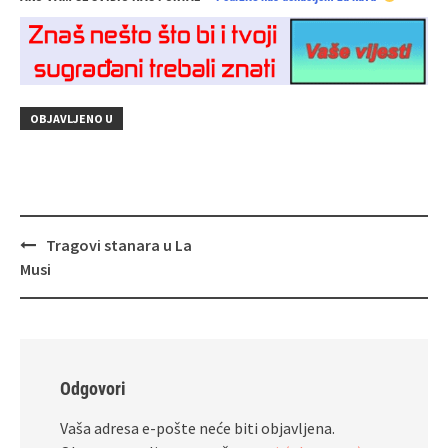
OBJAVLJENO U
Navigacija
Tragovi stanara u La
objava
Musi
Odgovori
Vaša adresa e-pošte neće biti objavljena.