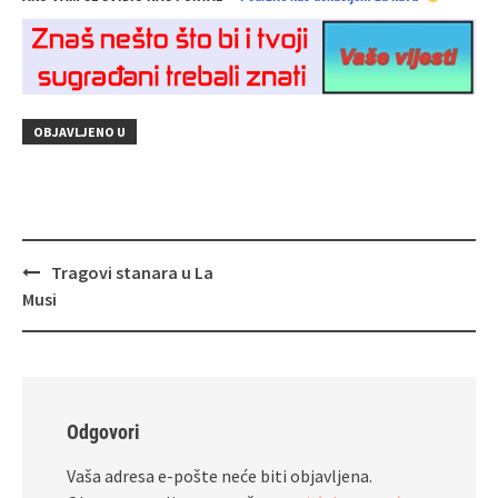
OBJAVLJENO U
Navigacija
Tragovi stanara u La
objava
Musi
Odgovori
Vaša adresa e-pošte neće biti objavljena.