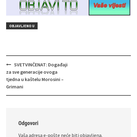
OBJAVLJENO U
Navigacija
SVETVINČENAT: Događaji
objava
za sve generacije ovoga
tjedna u kaštelu Morosini –
Grimani
Odgovori
Vaša adresa e-pošte neće biti objavljena.