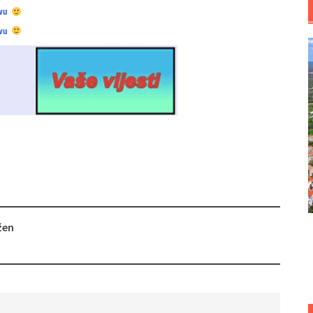
vu
vu
žen