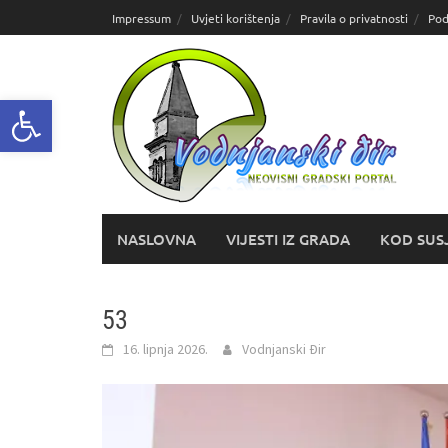
Skoči
Impressum
Uvjeti korištenja
Pravila o privatnosti
Pod
do
sadržaja
Open toolbar
NASLOVNA
VIJESTI IZ GRADA
KOD SUS
53
16. lipnja 2026.
Vodnjanski Đir