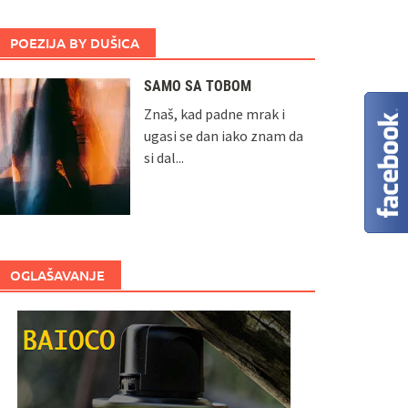
POEZIJA BY DUŠICA
SAMO SA TOBOM
Znaš, kad padne mrak i
ugasi se dan iako znam da
si dal...
OGLAŠAVANJE