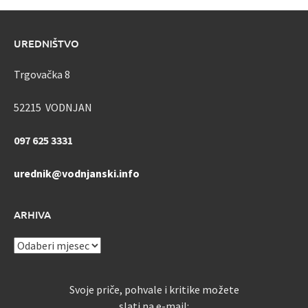
UREDNIŠTVO
Trgovačka 8
52215 VODNJAN
097 625 3331
urednik@vodnjanski.info
ARHIVA
ARHIVA
Svoje priče, pohvale i kritike možete
slati na e-mail: