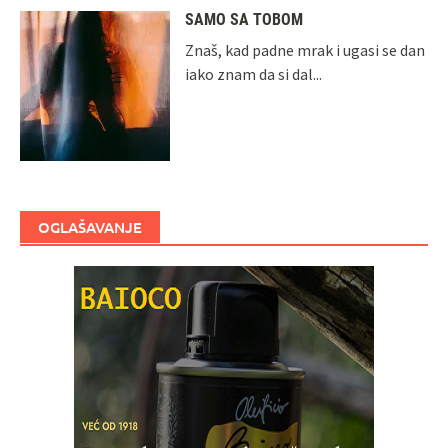
SAMO SA TOBOM
Znaš, kad padne mrak i ugasi se dan
iako znam da si dal...
OGLAŠAVANJE