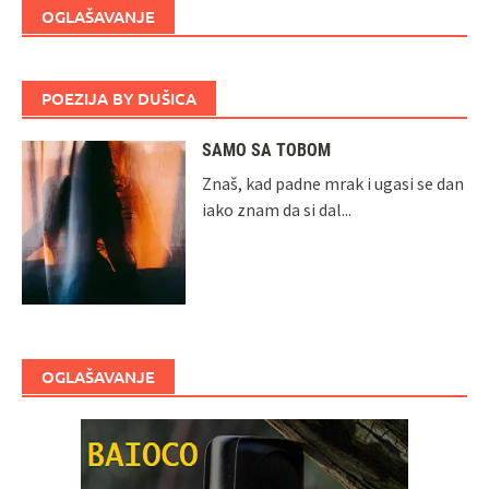
OGLAŠAVANJE
POEZIJA BY DUŠICA
SAMO SA TOBOM
Znaš, kad padne mrak i ugasi se dan
iako znam da si dal...
OGLAŠAVANJE