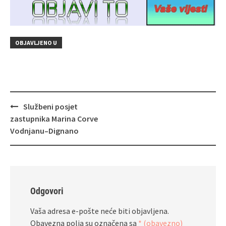
OBJAVLJENO U
Navigacija
Službeni posjet
objava
zastupnika Marina Corve
Vodnjanu–Dignano
Odgovori
Vaša adresa e-pošte neće biti objavljena.
Obavezna polja su označena sa
* (obavezno)