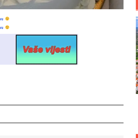
vu
vu