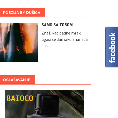
POEZIJA BY DUŠICA
SAMO SA TOBOM
Znaš, kad padne mrak i
ugasi se dan iako znam da
si dal...
OGLAŠAVANJE