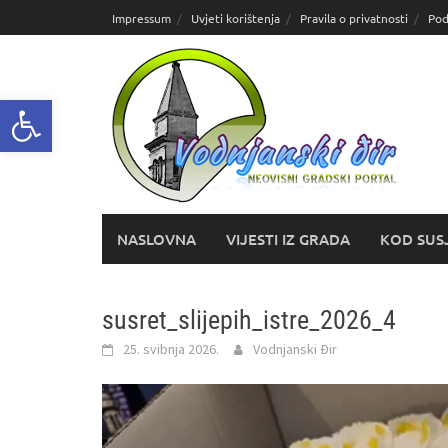
Skoči
Impressum
Uvjeti korištenja
Pravila o privatnosti
Pod
do
sadržaja
Open toolbar
NASLOVNA
VIJESTI IZ GRADA
KOD SUS
susret_slijepih_istre_2026_4
25. svibnja 2026.
Vodnjanski Đir