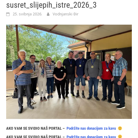
susret_slijepih_istre_2026_3
25. svibnja 2026.
Vodnjanski Đir
AKO VAM SE SVIDIO NAŠ PORTAL –
Podržite nas donacijom za kavu
AKO VAM SE SVIDIO NAŠ PORTAL –
Podržite nas donacijom za kavu