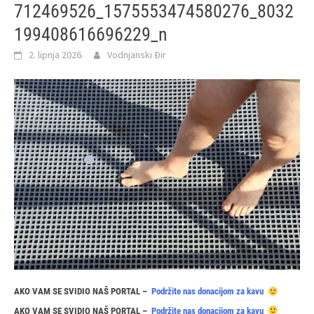
712469526_1575553474580276_8032
199408616696229_n
2. lipnja 2026.
Vodnjanski Đir
AKO VAM SE SVIDIO NAŠ PORTAL –
Podržite nas donacijom za kavu
AKO VAM SE SVIDIO NAŠ PORTAL –
Podržite nas donacijom za kavu