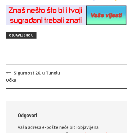
OBJAVLJENO U
Navigacija
Sigurnost 26. u Tunelu
objava
Učka
Odgovori
Vaša adresa e-pošte neće biti objavljena.