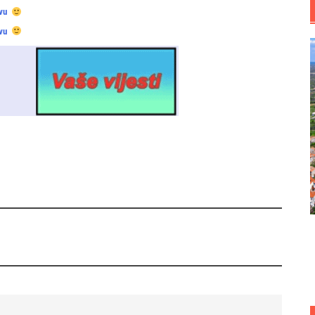
vu
vu