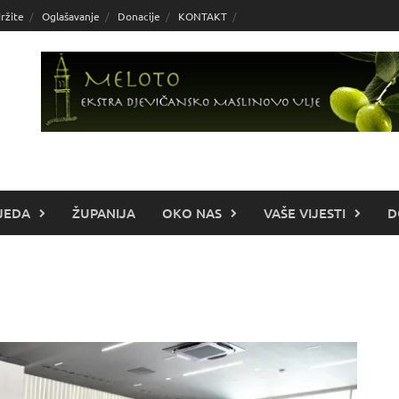
ržite
Oglašavanje
Donacije
KONTAKT
JEDA
ŽUPANIJA
OKO NAS
VAŠE VIJESTI
D