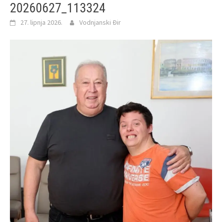
20260627_113324
27. lipnja 2026.
Vodnjanski Đir