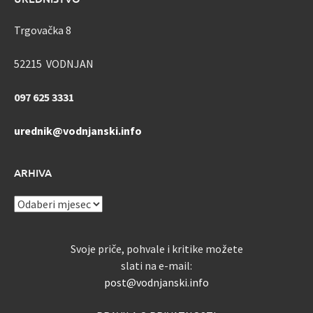
Trgovačka 8
52215 VODNJAN
097 625 3331
urednik@vodnjanski.info
ARHIVA
ARHIVA
Svoje priče, pohvale i kritike možete
slati na e-mail:
post@vodnjanski.info