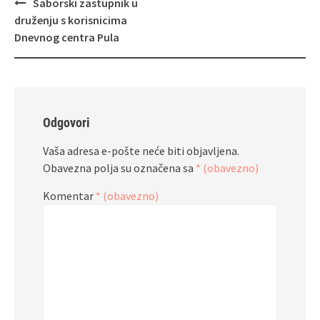
Navigacija
Saborski zastupnik u
objava
druženju s korisnicima
Dnevnog centra Pula
Odgovori
Vaša adresa e-pošte neće biti objavljena.
Obavezna polja su označena sa
* (obavezno)
Komentar
* (obavezno)