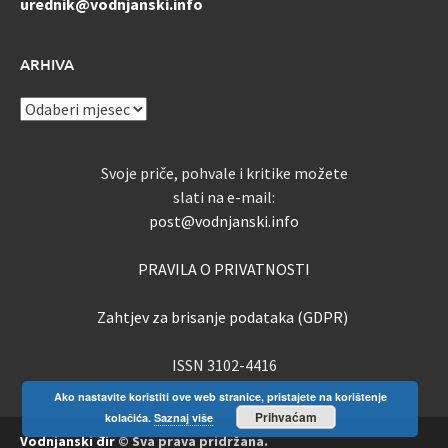
urednik@vodnjanski.info
ARHIVA
ARHIVA
Svoje priče, pohvale i kritike možete
slati na e-mail:
post@vodnjanski.info
PRAVILA O PRIVATNOSTI
Zahtjev za brisanje podataka (GDPR)
ISSN 3102-4416
Ako nastavite koristiti ove web stranice, pristajete na korištenje
Prihvaćam
kolačića.
Saznaj više
Vodnjanski đir
© Sva prava pridržana.