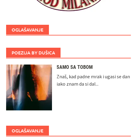
OGLAŠAVANJE
POEZIJA BY DUŠICA
SAMO SA TOBOM
Znaš, kad padne mrak i ugasi se dan
iako znam da si dal...
OGLAŠAVANJE