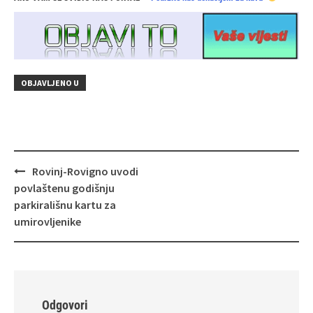
OBJAVLJENO U
Navigacija
Rovinj-Rovigno uvodi
objava
povlaštenu godišnju
parkirališnu kartu za
umirovljenike
Odgovori