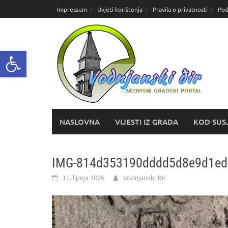
Skoči
Impressum
Uvjeti korištenja
Pravila o privatnosti
Pod
do
sadržaja
Open toolbar
NASLOVNA
VIJESTI IZ GRADA
KOD SUS
IMG-814d353190dddd5d8e9d1ed
11. lipnja 2026.
Vodnjanski Đir