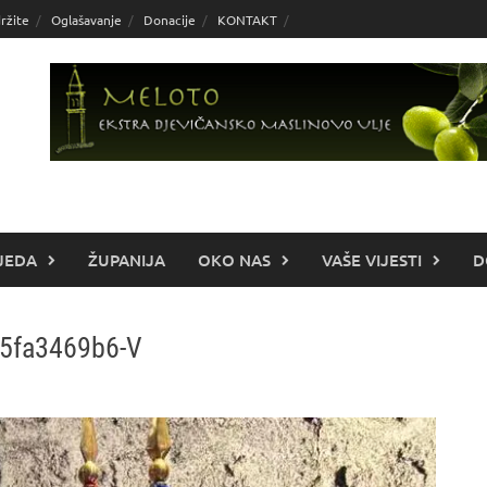
ržite
Oglašavanje
Donacije
KONTAKT
JEDA
ŽUPANIJA
OKO NAS
VAŠE VIJESTI
D
5fa3469b6-V