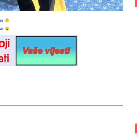
vu
vu