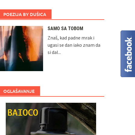
POEZIJA BY DUŠICA
SAMO SA TOBOM
Znaš, kad padne mrak i
ugasi se dan iako znam da
si dal...
OGLAŠAVANJE