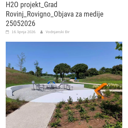
H2O projekt_Grad
Rovinj_Rovigno_Objava za medije
25052026
16. lipnja 2026.
Vodnjanski Đir