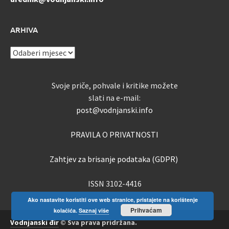
ARHIVA
ARHIVA
Svoje priče, pohvale i kritike možete
slati na e-mail:
post@vodnjanski.info
PRAVILA O PRIVATNOSTI
Zahtjev za brisanje podataka (GDPR)
ISSN 3102-4416
Ako nastavite koristiti ove web stranice, pristajete na korištenje
Prihvaćam
kolačića.
Saznaj više
Vodnjanski đir
© Sva prava pridržana.