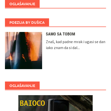
OGLAŠAVANJE
POEZIJA BY DUŠICA
SAMO SA TOBOM
Znaš, kad padne mrak i ugasi se dan
iako znam da si dal...
OGLAŠAVANJE