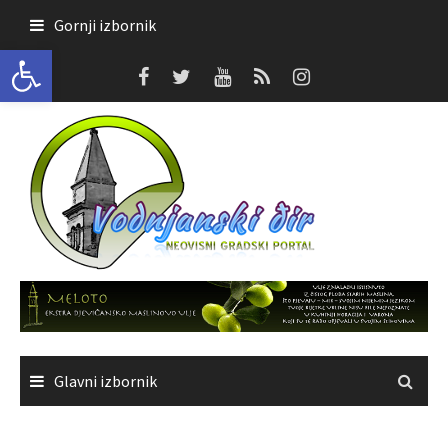
Skoči
Gornji izbornik
do
Open toolbar
sadržaja
Glavni izbornik