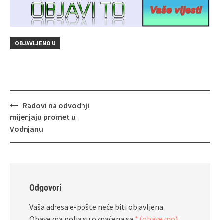
OBJAVLJENO U
Navigacija
Radovi na odvodnji
objava
mijenjaju promet u
Vodnjanu
Odgovori
Vaša adresa e-pošte neće biti objavljena.
Obavezna polja su označena sa
* (obavezno)