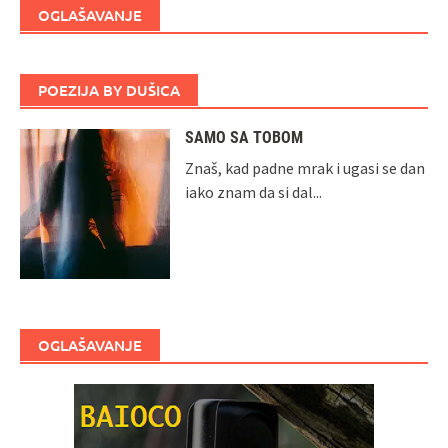
OGLAŠAVANJE
POEZIJA BY DUŠICA
SAMO SA TOBOM
Znaš, kad padne mrak i ugasi se dan
iako znam da si dal...
OGLAŠAVANJE