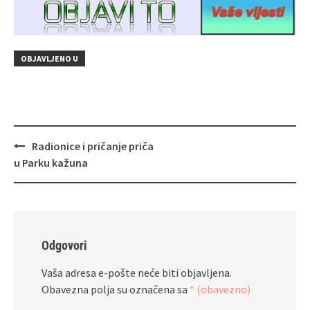
OBJAVLJENO U
Navigacija
Radionice i pričanje priča
objava
u Parku kažuna
Odgovori
Vaša adresa e-pošte neće biti objavljena.
Obavezna polja su označena sa
* (obavezno)