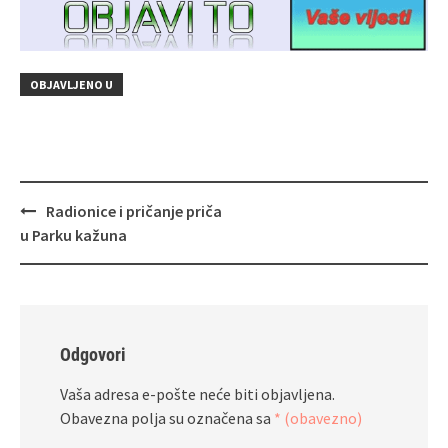
OBJAVLJENO U
Navigacija
Radionice i pričanje priča
objava
u Parku kažuna
Odgovori
Vaša adresa e-pošte neće biti objavljena.
Obavezna polja su označena sa
* (obavezno)