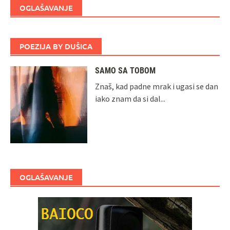
OGLAŠAVANJE
POEZIJA BY DUŠICA
SAMO SA TOBOM
Znaš, kad padne mrak i ugasi se dan
iako znam da si dal...
OGLAŠAVANJE