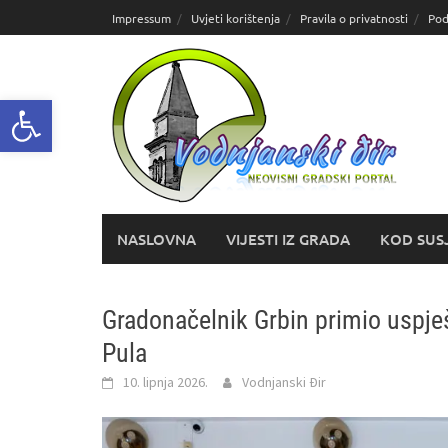
Skoči
Impressum
Uvjeti korištenja
Pravila o privatnosti
Pod
do
sadržaja
Open toolbar
NASLOVNA
VIJESTI IZ GRADA
KOD SUS
Gradonačelnik Grbin primio uspj
Pula
10. lipnja 2026.
Vodnjanski Đir