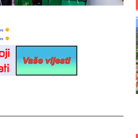
vu
vu