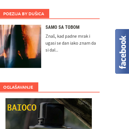
POEZIJA BY DUŠICA
SAMO SA TOBOM
Znaš, kad padne mrak i
ugasi se dan iako znam da
si dal...
OGLAŠAVANJE