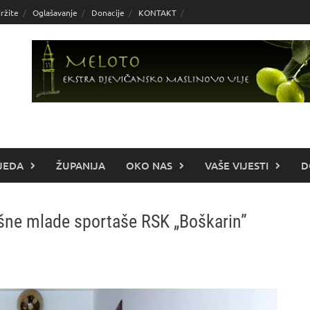
ržite
Oglašavanje
Donacije
KONTAKT
JEDA
ŽUPANIJA
OKO NAS
VAŠE VIJESTI
D
ešne mlade sportaše RSK „Boškarin”