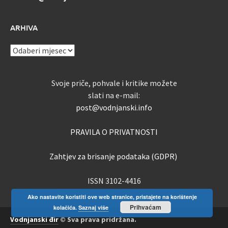
ARHIVA
ARHIVA
Svoje priče, pohvale i kritike možete
slati na e-mail:
post@vodnjanski.info
PRAVILA O PRIVATNOSTI
Zahtjev za brisanje podataka (GDPR)
ISSN 3102-4416
Ako nastavite koristiti ove web stranice, pristajete na korištenje
Prihvaćam
kolačića.
Saznaj više
Vodnjanski đir
© Sva prava pridržana.