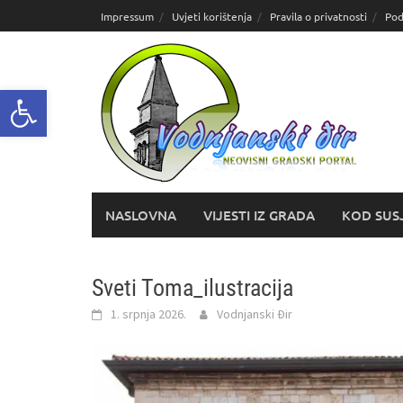
Skoči
Impressum
Uvjeti korištenja
Pravila o privatnosti
Pod
do
sadržaja
Open toolbar
NASLOVNA
VIJESTI IZ GRADA
KOD SUS
Sveti Toma_ilustracija
1. srpnja 2026.
Vodnjanski Đir