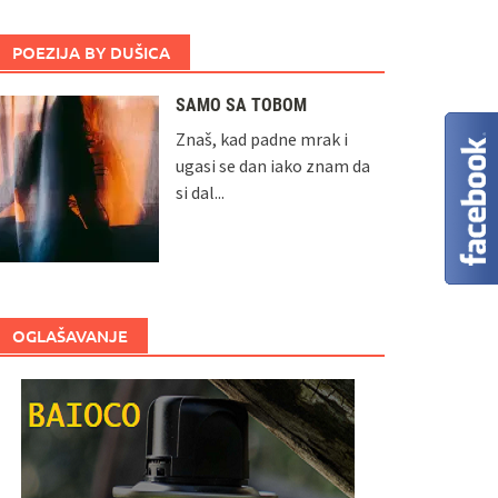
POEZIJA BY DUŠICA
SAMO SA TOBOM
Znaš, kad padne mrak i
ugasi se dan iako znam da
si dal...
OGLAŠAVANJE