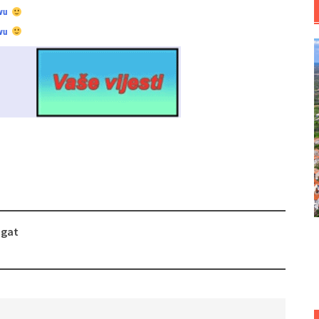
vu
vu
ogat