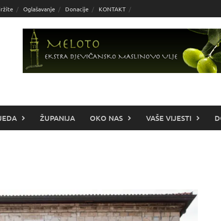
ržite
Oglašavanje
Donacije
KONTAKT
JEDA
ŽUPANIJA
OKO NAS
VAŠE VIJESTI
D