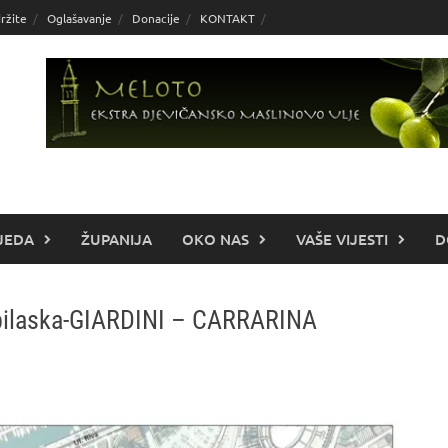
ržite
Oglašavanje
Donacije
KONTAKT
JEDA
ŽUPANIJA
OKO NAS
VAŠE VIJESTI
D
obilaska-GIARDINI – CARRARINA