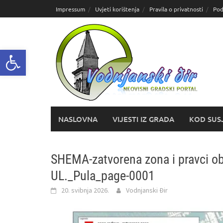
Skoči
Impressum
Uvjeti korištenja
Pravila o privatnosti
Pod
do
sadržaja
Open toolbar
NASLOVNA
VIJESTI IZ GRADA
KOD SUS
SHEMA-zatvorena zona i pravci 
UL._Pula_page-0001
20. svibnja 2026.
Vodnjanski Đir