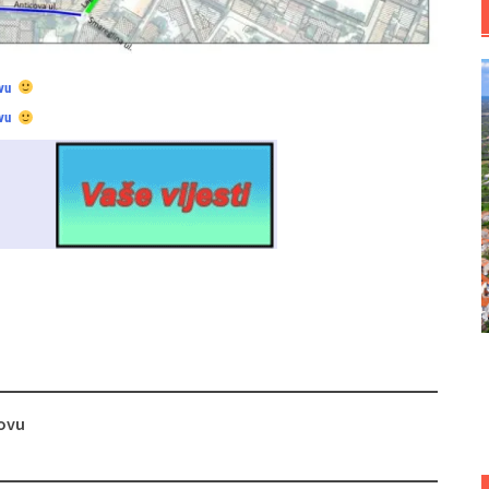
vu
vu
novu