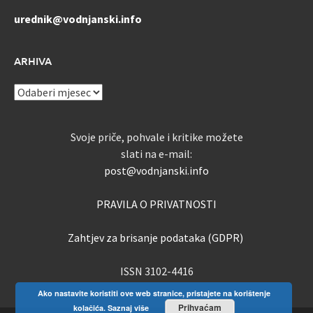
urednik@vodnjanski.info
ARHIVA
ARHIVA
Svoje priče, pohvale i kritike možete
slati na e-mail:
post@vodnjanski.info
PRAVILA O PRIVATNOSTI
Zahtjev za brisanje podataka (GDPR)
ISSN 3102-4416
Ako nastavite koristiti ove web stranice, pristajete na korištenje
Prihvaćam
kolačića.
Saznaj više