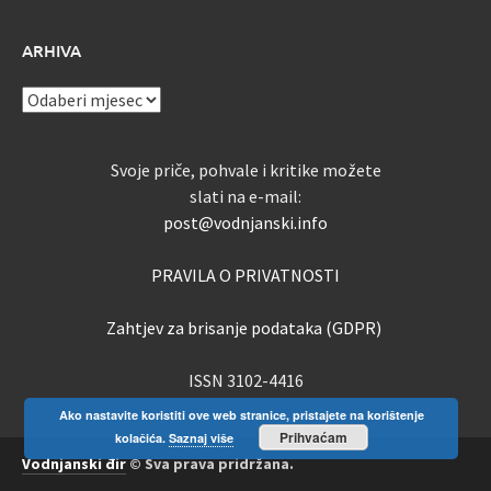
ARHIVA
ARHIVA
Svoje priče, pohvale i kritike možete
slati na e-mail:
post@vodnjanski.info
PRAVILA O PRIVATNOSTI
Zahtjev za brisanje podataka (GDPR)
ISSN 3102-4416
Ako nastavite koristiti ove web stranice, pristajete na korištenje
Prihvaćam
kolačića.
Saznaj više
Vodnjanski đir
© Sva prava pridržana.