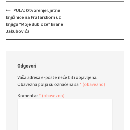
Navigacija
PULA: Otvorenje Ljetne
objava
knjižnice na Fratarskom uz
knjigu “Moje dubioze” Brane
Jakubovića
Odgovori
Vaša adresa e-pošte neće biti objavljena.
Obavezna polja su označena sa
* (obavezno)
Komentar
* (obavezno)